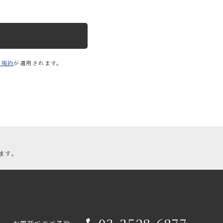
面、WEB等の画面、
においては、ご依頼・
情報を保管することも
用規約
が適用されます。
を除き本人の同意を得
して、個人情報の安全
委託する場合は、委託
ます。
Cookie」（ウェブサ
より、ご利用者（ブラウ
によって、「Cooki