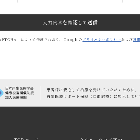
情報の取得にあたっては、利用目的を明確にした上で、契約書等の書
かつ公正な手段を用いて取得いたします。なお、お客様の電話応対時
い合せ内容などの正確な把握、今後のサービス向上のために社内にて
APTCHA」によって保護されおり、Googleの
プライバシーポリシー
および
利
提供について
情報を厳正に管理し、その利用・提供においては、法令に基づく場合
利用いたします。
様の個人情報の紛失、改ざん、不正アクセス又は漏洩等のリスクに対
患者様に安心して治療を受けていただくために、
理的な措置を講じます。また、個人情報の取り扱いの全部又は一部を
再生医療サポート保険（自由診療）に加入してい
し、個人情報の漏洩を防ぐよう必要かつ適切な監督を実施します。
について
https://motif-ginza.com/ 以下、本サイトといいます）は「
ウザに「Cookie」と呼ばれるテキストファイルを送信することに
準の技術）を使用させていただくことがあります。「Cookie」の使用
TOPページ
クリニックのご案内