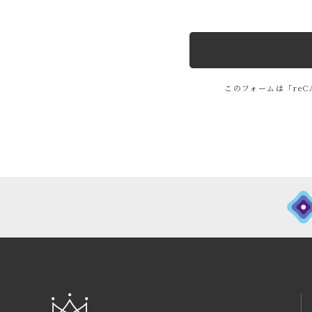
当クリニックは、個人
口頭等の方法で、適法
ご意見・ご要望・お問
ございます。
このフォームは「reC
個人情報の利用・
当クリニックは、個人
た目的の範囲内でのみ
安全管理措置
当クリニックは、お客
管理が図られるよう合
先と適切な契約を交わ
Cookieの使用
当クリニックWebサイト（
ーバがご利用者のブラ
ザ）を識別する業界標