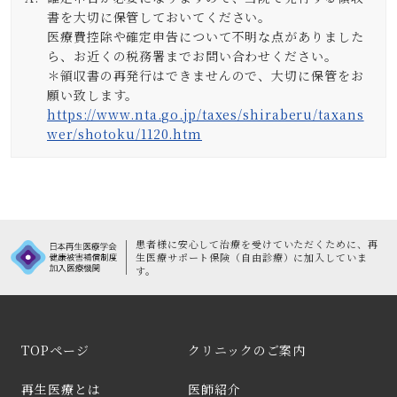
書を大切に保管しておいてください。
医療費控除や確定申告について不明な点がありました
ら、お近くの税務署までお問い合わせください。
＊領収書の再発行はできませんので、大切に保管をお
願い致します。
https://www.nta.go.jp/taxes/shiraberu/taxans
wer/shotoku/1120.htm
患者様に安心して治療を受けていただくために、
再
生医療サポート保険（自由診療）に加入していま
す。
TOPページ
クリニックのご案内
再生医療とは
医師紹介